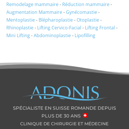
Remodelage mammaire
-
Réduction mammaire
-
Augmentation Mammaire
-
Gynécomastie
-
Mentoplastie
-
Blépharoplastie
-
Otoplastie
-
Rhinoplastie
-
Lifting Cervico-Facial
-
Lifting Frontal
-
Mini Lifting
-
Abdominoplastie
-
Lipofilling
SPÉCIALISTE EN SUISSE ROMANDE DEPUIS
PLUS DE 30 ANS
CLINIQUE DE CHIRURGIE ET MÉDECINE