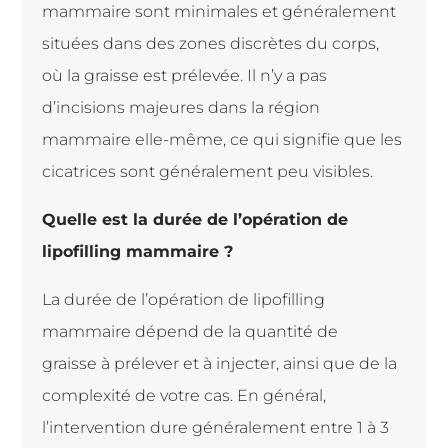
mammaire sont minimales et g
é
n
é
ralement
situ
é
es dans des zones discr
è
tes du corps,
o
ù
la graisse est pr
é
lev
é
e. Il n’y a pas
d’incisions majeures dans la r
é
gion
mammaire elle-m
ê
me, ce qui signifie que les
cicatrices sont g
é
n
é
ralement peu visibles.
Quelle est la dur
é
e de l’op
é
ration de
lipofilling mammaire ?
La dur
é
e de l’op
é
ration de lipofilling
mammaire d
é
pend de la quantit
é
de
graisse
à
pr
é
lever et
à
injecter, ainsi que de la
complexit
é
de votre cas. En g
é
n
é
ral,
l’intervention dure g
é
n
é
ralement entre 1
à
3