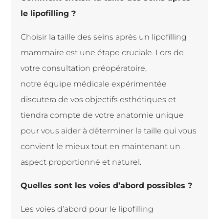
le lipofilling ?
Choisir la taille des seins apr
è
s un lipofilling
mammaire est une
é
tape cruciale. Lors de
votre consultation pr
é
op
é
ratoire,
notre
é
quipe m
é
dicale exp
é
riment
é
e
discutera de vos objectifs esth
é
tiques et
tiendra compte de votre anatomie unique
pour vous aider
à
d
é
terminer la taille qui vous
convient le mieux tout en maintenant un
aspect proportionn
é
et naturel.
Quelles sont les voies d’abord possibles ?
Les voies d’abord pour le lipofilling