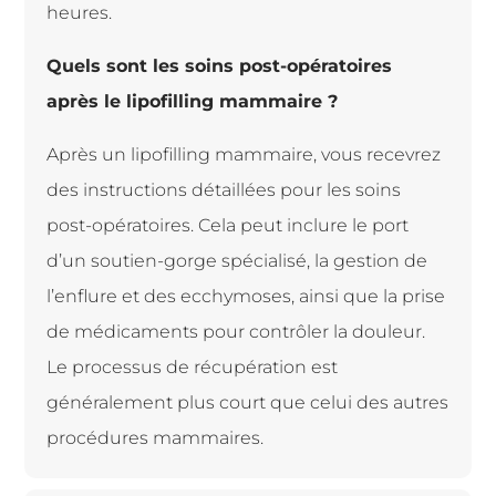
heures.
Quels sont les soins post-op
é
ratoires
apr
è
s le lipofilling mammaire ?
Apr
è
s un lipofilling mammaire, vous recevrez
des instructions d
é
taill
é
es pour les soins
post-op
é
ratoires. Cela peut inclure le port
d’un soutien-gorge sp
é
cialis
é
, la gestion de
l’enflure et des ecchymoses, ainsi que la prise
de m
é
dicaments pour contr
ô
ler la douleur.
Le processus de r
é
cup
é
ration est
g
é
n
é
ralement plus court que celui des autres
proc
é
dures mammaires.