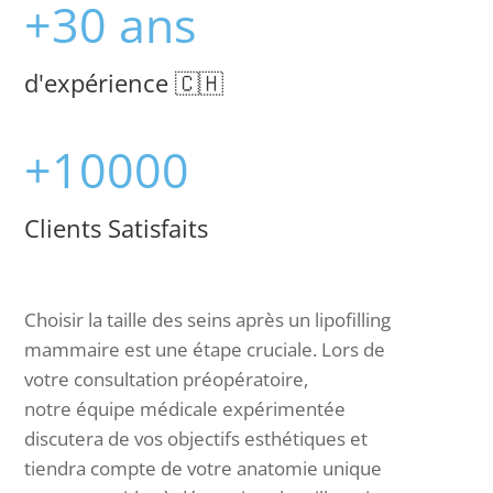
+30 ans
d'expérience 🇨🇭
+10000
Clients Satisfaits
Choisir la taille des seins apr
è
s un lipofilling
mammaire est une
é
tape cruciale. Lors de
votre consultation pr
é
op
é
ratoire,
notre
é
quipe m
é
dicale exp
é
riment
é
e
discutera de vos objectifs esth
é
tiques et
tiendra compte de votre anatomie unique