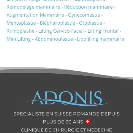
Remodelage mammaire
-
Réduction mammaire
-
Augmentation Mammaire
-
Gynécomastie
-
Mentoplastie
-
Blépharoplastie
-
Otoplastie
-
Rhinoplastie
-
Lifting Cervico-Facial
-
Lifting Frontal
-
Mini Lifting
-
Abdominoplastie
-
Lipofilling mammaire
SPÉCIALISTE EN SUISSE ROMANDE DEPUIS
PLUS DE 30 ANS
CLINIQUE DE CHIRURGIE ET MÉDECINE