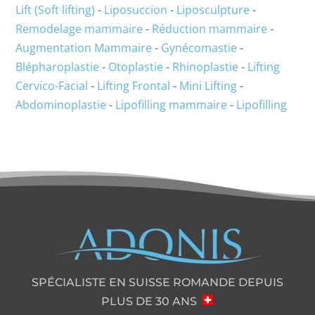
Lift (Soft lifting)
-
Liposuccion
-
Liposculpture
-
Remodelage mammaire
-
Réduction mammaire
-
Augmentation Mammaire
-
Gynécomastie
-
Blépharoplastie
-
Otoplastie
-
Rhinoplastie
-
Lifting
Cervico-Facial
-
Lifting Frontal
-
Mini Lifting
-
Abdominoplastie
-
Lipofilling mammaire
-
Lipofilling
SPÉCIALISTE EN SUISSE ROMANDE DEPUIS
PLUS DE 30 ANS