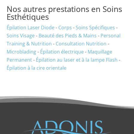
Nos autres prestations en Soins
Esthétiques
Épilation Laser Diode
-
Corps
-
Soins Spécifiques
-
Soins Visage
-
Beauté des Pieds & Mains
-
Personal
Training & Nutrition
-
Consultation Nutrition
-
Microblading
-
Épilation électrique
-
Maquillage
Permanent
-
Épilation au laser et à la lampe Flash
-
Épilation à la cire orientale